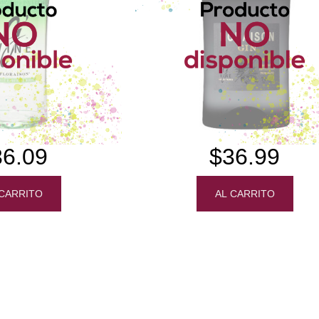
36.09
$36.99