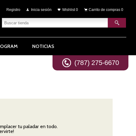
Registro
Inicia sesión
Wishlist
0
Carrito de compras
0
ROGRAM
NOTICIAS
(787) 275-6670
mplacer tu paladar en todo.
rvirte!