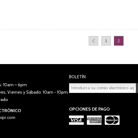
1
2
BOLETÍN
s: 10am – 6pm
eves, Viernes y Sábado: 10am - 10pm
Suscribirse
Desuscribirse
rado
OPCIONES DE PAGO
CTRÓNICO
ipr.com