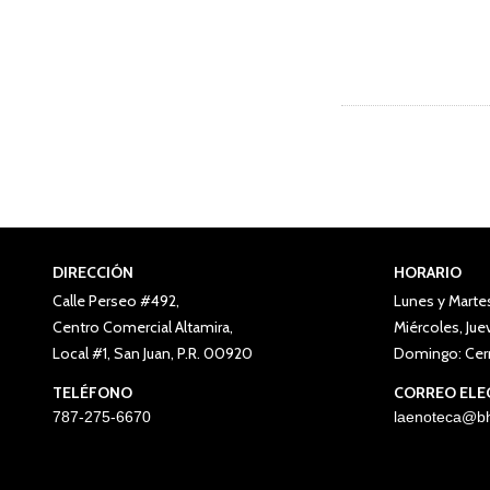
DIRECCIÓN
HORARIO
Calle Perseo #492,
Lunes y Marte
Centro Comercial Altamira,
Miércoles, Ju
Local #1, San Juan, P.R. 00920
Domingo: Cer
TELÉFONO
CORREO ELE
787-275-6670
laenoteca@bh