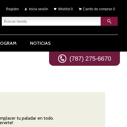
Registro
Inicia sesión
Wishlist
0
Carrito de compras
0
ROGRAM
NOTICIAS
(787) 275-6670
mplacer tu paladar en todo.
rvirte!