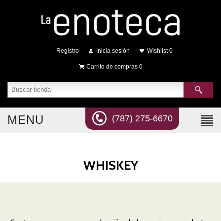
Registro
Inicia sesión
Wishlist
0
Carrito de compras
0
MENU
(787) 275-6670
WHISKEY