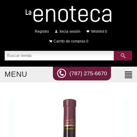
Registro
Inicia sesión
Wishlist
0
Carrito de compras
0
MENU
(787) 275-6670