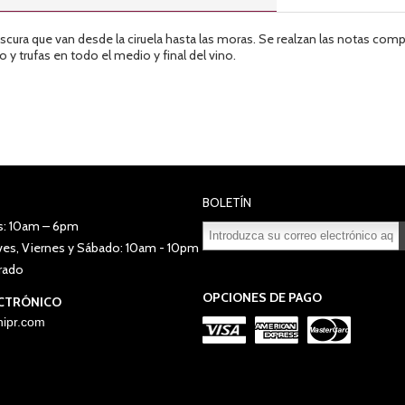
scura que van desde la ciruela hasta las moras. Se realzan las notas com
 y trufas en todo el medio y final del vino.
BOLETÍN
s: 10am – 6pm
eves, Viernes y Sábado: 10am - 10pm
Suscribirse
Desuscribirse
rado
OPCIONES DE PAGO
CTRÓNICO
ipr.com