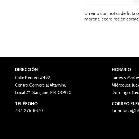
Un vino con notas de fruta o
morena, cedro recién cortado
DIRECCIÓN
HORARIO
Calle Perseo #492,
Lunes y Marte
Centro Comercial Altamira,
Miércoles, Ju
Local #1, San Juan, P.R. 00920
Domingo: Cer
TELÉFONO
CORREO ELE
787-275-6670
laenoteca@bh