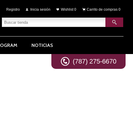
Registro
Inicia sesión
Wishlist
0
Carrito de compras
0
ROGRAM
NOTICIAS
(787) 275-6670