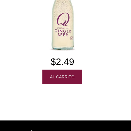
$2.49