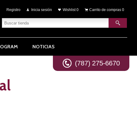
Registro
Inicia sesión
Wishlist
0
Carrito de compras
0
ROGRAM
NOTICIAS
(787) 275-6670
al