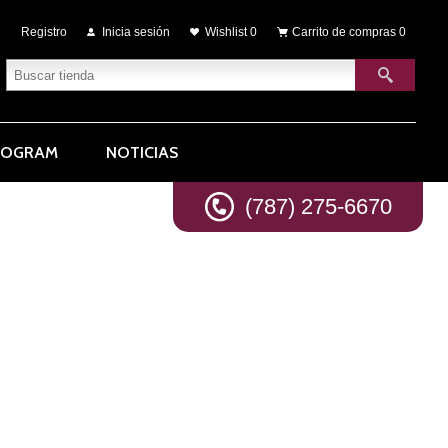
Registro
Inicia sesión
Wishlist
0
Carrito de compras
0
ROGRAM
NOTICIAS
(787) 275-6670