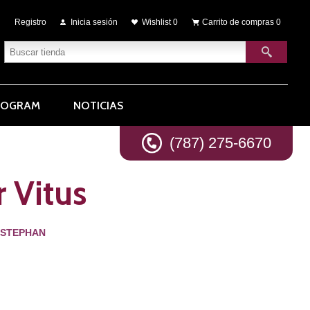
Registro
Inicia sesión
Wishlist
0
Carrito de compras
0
ROGRAM
NOTICIAS
(787) 275-6670
 Vitus
NSTEPHAN