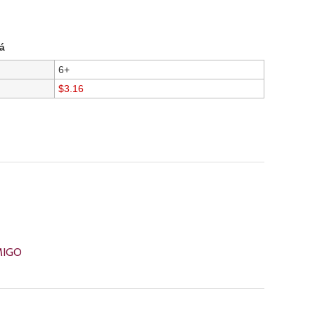
á
6+
$3.16