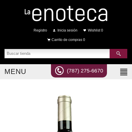
Registro
Inicia sesión
Wishlist
0
Carrito de compras
0
MENU
(787) 275-6670