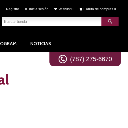
Registro
Inicia sesión
Wishlist
0
Carrito de compras
0
ROGRAM
NOTICIAS
(787) 275-6670
al