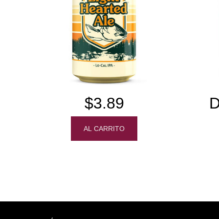
$3.89
D