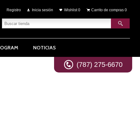
Registro
Inicia sesión
Wishlist
0
Carrito de compras
0
ROGRAM
NOTICIAS
(787) 275-6670