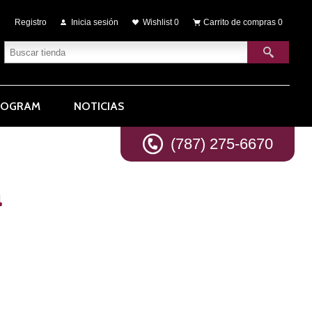
Registro
Inicia sesión
Wishlist
0
Carrito de compras
0
ROGRAM
NOTICIAS
(787) 275-6670
a