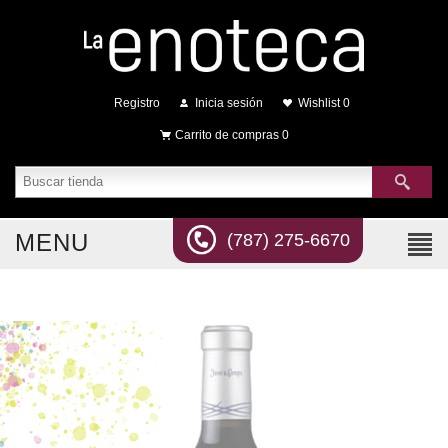
Registro
Inicia sesión
Wishlist
0
Carrito de compras
0
MENU
(787) 275-6670