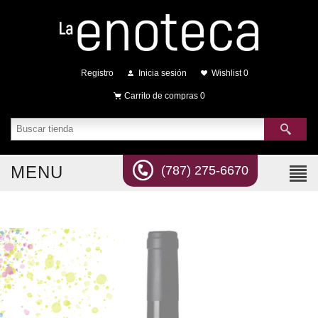
Registro
Inicia sesión
Wishlist
0
Carrito de compras
0
MENU
(787) 275-6670