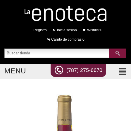
Registro
Inicia sesión
Wishlist
0
Carrito de compras
0
MENU
(787) 275-6670