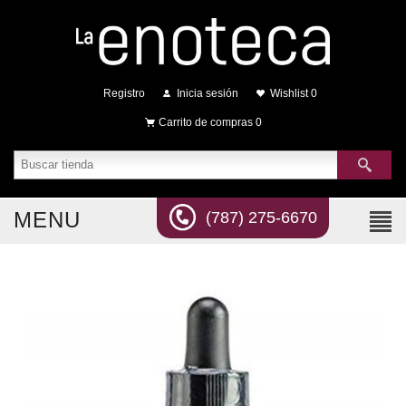
Registro
Inicia sesión
Wishlist
0
Carrito de compras
0
MENU
(787) 275-6670