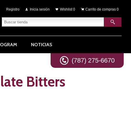
Registro
Inicia sesión
Wishlist
0
Carrito de compras
0
ROGRAM
NOTICIAS
(787) 275-6670
ate Bitters