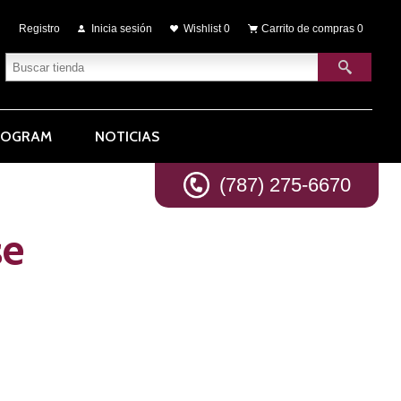
Registro
Inicia sesión
Wishlist
0
Carrito de compras
0
ROGRAM
NOTICIAS
(787) 275-6670
se