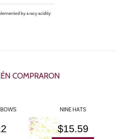
plemented by a racy acidity
BIÉN COMPRARON
NBOWS
NINE HATS
12
$15.59