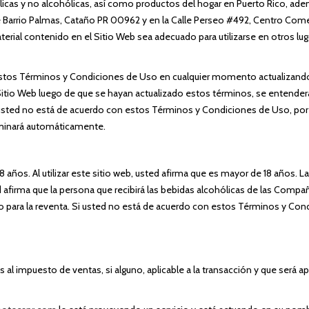
icas y no alcohólicas, así como productos del hogar en Puerto Rico, ad
 Barrio Palmas, Cataño PR 00962 y en la Calle Perseo #492, Centro Comer
ial contenido en el Sitio Web sea adecuado para utilizarse en otros lugar
r estos Términos y Condiciones de Uso en cualquier momento actualizando
e Sitio Web luego de que se hayan actualizado estos términos, se entende
sted no está de acuerdo con estos Términos y Condiciones de Uso, por fa
rminará automáticamente.
ños. Al utilizar este sitio web, usted afirma que es mayor de 18 años. 
ted afirma que la persona que recibirá las bebidas alcohólicas de las Com
para la reventa. Si usted no está de acuerdo con estos Términos y Condic
s al impuesto de ventas, si alguno, aplicable a la transacción y que será 