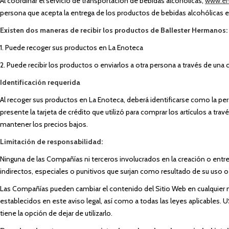
Al coordinar el servicio de transportación de bebidas alcohólicas,
www.en
persona que acepta la entrega de los productos de bebidas alcohólicas 
Existen dos maneras de recibir los productos de Ballester Hermanos:
1. Puede recoger sus productos en La Enoteca
2. Puede recibir los productos o enviarlos a otra persona a través de un
Identificación requerida
Al recoger sus productos en La Enoteca, deberá identificarse como la per
presente la tarjeta de crédito que utilizó para comprar los artículos a tra
mantener los precios bajos.
Limitación de responsabilidad:
Ninguna de las Compañías ni terceros involucrados en la creación o entreg
indirectos, especiales o punitivos que surjan como resultado de su uso 
Las Compañías pueden cambiar el contenido del Sitio Web en cualquier mo
establecidos en este aviso legal, así como a todas las leyes aplicab
tiene la opción de dejar de utilizarlo.