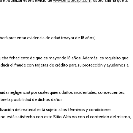
. Al utilizar este servicio de
www.enotecapr.com
, usted afirma que la
eberá presentar evidencia de edad (mayor de 18 años).
 prueba fehaciente de que es mayor de 18 años. Además, es requisito que
educir el fraude con tarjetas de crédito para su protección y ayudarnos a
luida negligencia) por cualesquiera daños incidentales, consecuentes,
bre la posibilidad de dichos daños.
ización del material está sujeto a los términos y condiciones
no está satisfecho con este Sitio Web no con el contenido del mismo,