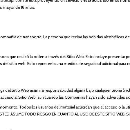
otecapr.com
le está proveyendo un servicio y está actuando en su nombre
es mayor de 18 años.
a compañía de transporte. La persona que reciba las bebidas alcohólicas d
sona que realizó la orden a través del Sitio Web. Esto incluye presentar
vés del sitio web. Esto representa una medida de seguridad adicional para r
a del Sitio Web asumirá responsabilidad alguna bajo cualquier teoría (inc
o acceso al Sitio Web, aun cuando las Compañías hayan sido advertidas so
mento. Todos los usuarios del material acuerdan que el acceso o la util
les. USTED ASUME TODO RIESGO EN CUANTO AL USO DE ESTE SITIO WEB. Si 