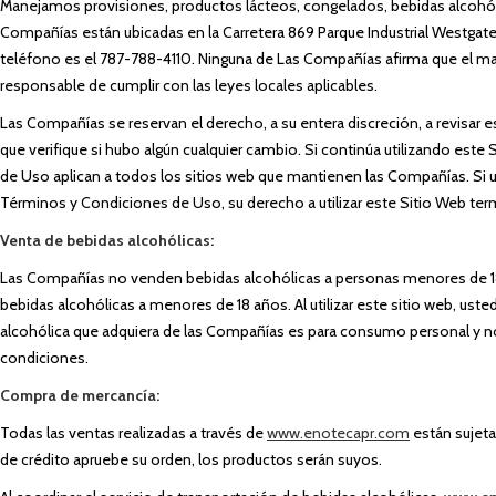
Manejamos provisiones, productos lácteos, congelados, bebidas alcohól
Compañías están ubicadas en la Carretera 869 Parque Industrial Westgate
teléfono es el 787-788-4110. Ninguna de Las Compañías afirma que el mater
responsable de cumplir con las leyes locales aplicables.
Las Compañías se reservan el derecho, a su entera discreción, a revisa
que verifique si hubo algún cualquier cambio. Si continúa utilizando est
de Uso aplican a todos los sitios web que mantienen las Compañías. Si u
Términos y Condiciones de Uso, su derecho a utilizar este Sitio Web te
Venta de bebidas alcohólicas:
Las Compañías no venden bebidas alcohólicas a personas menores de 18 a
bebidas alcohólicas a menores de 18 años. Al utilizar este sitio web, us
alcohólica que adquiera de las Compañías es para consumo personal y no 
condiciones.
Compra de mercancía:
Todas las ventas realizadas a través de
www.enotecapr.com
están sujeta
de crédito apruebe su orden, los productos serán suyos.