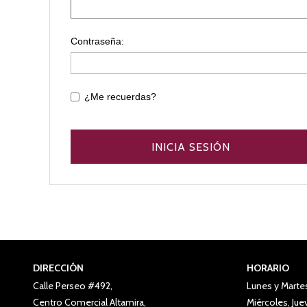
Contraseña:
¿Me recuerdas?
DIRECCIÓN
HORARIO
Calle Perseo #492,
Lunes y Marte
Centro Comercial Altamira,
Miércoles, Ju