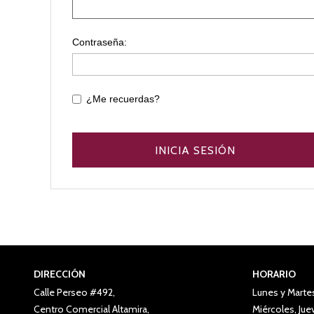
Contraseña:
¿Me recuerdas?
DIRECCIÓN
HORARIO
Calle Perseo #492,
Lunes y Marte
Centro Comercial Altamira,
Miércoles, Ju