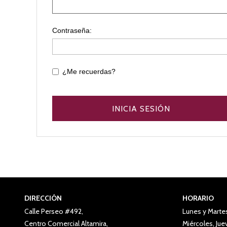
Contraseña:
¿Me recuerdas?
DIRECCIÓN
HORARIO
Calle Perseo #492,
Lunes y Marte
Centro Comercial Altamira,
Miércoles, Ju