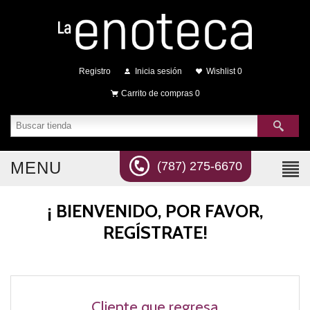
Registro
Inicia sesión
Wishlist
0
Carrito de compras
0
MENU
(787) 275-6670
¡ BIENVENIDO, POR FAVOR,
REGÍSTRATE!
Cliente que regresa