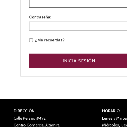
Contraseña:
¿Me recuerdas?
DIRECCIÓN
HORARIO
Calle Perseo #492,
Lunes y Marte
Centro Comercial Altamira,
Miércoles, Ju