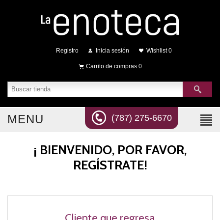
Registro
Inicia sesión
Wishlist
0
Carrito de compras
0
MENU
(787) 275-6670
¡ BIENVENIDO, POR FAVOR,
REGÍSTRATE!
Cliente que regresa