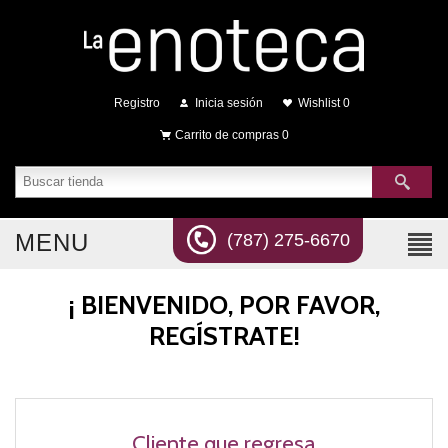
Registro
Inicia sesión
Wishlist
0
Carrito de compras
0
MENU
(787) 275-6670
¡ BIENVENIDO, POR FAVOR,
REGÍSTRATE!
Cliente que regresa