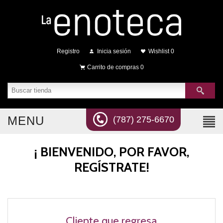
Registro
Inicia sesión
Wishlist
0
Carrito de compras
0
MENU
(787) 275-6670
¡ BIENVENIDO, POR FAVOR,
REGÍSTRATE!
Cliente que regresa