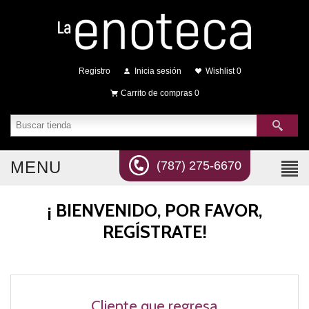
Registro
Inicia sesión
Wishlist
0
Carrito de compras
0
MENU
(787) 275-6670
¡ BIENVENIDO, POR FAVOR,
REGÍSTRATE!
Cliente que regresa