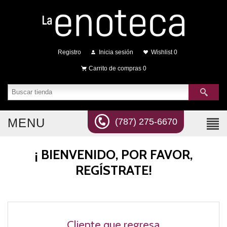
Registro
Inicia sesión
Wishlist
0
Carrito de compras
0
MENU
(787) 275-6670
¡ BIENVENIDO, POR FAVOR,
REGÍSTRATE!
Cliente que regresa