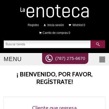
Registro
Inicia sesión
Wishlist
0
Carrito de compras
0
MENU
(787) 275-6670
¡ BIENVENIDO, POR FAVOR,
REGÍSTRATE!
Cliente que regresa