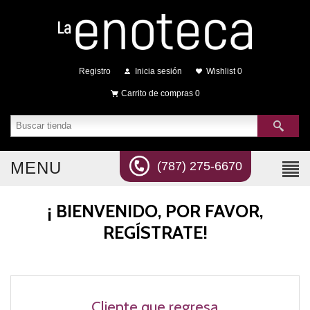
Registro
Inicia sesión
Wishlist
0
Carrito de compras
0
MENU
(787) 275-6670
¡ BIENVENIDO, POR FAVOR,
REGÍSTRATE!
Cliente que regresa