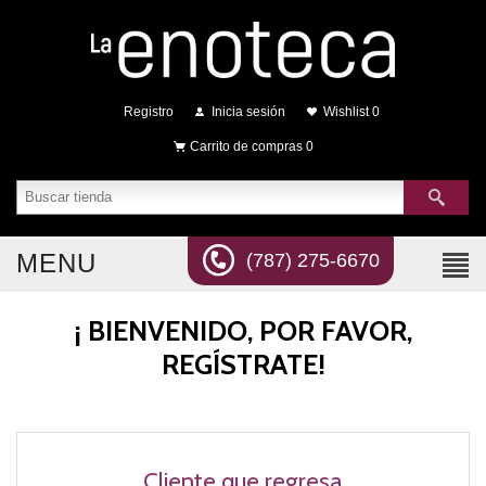
Registro
Inicia sesión
Wishlist
0
Carrito de compras
0
MENU
(787) 275-6670
¡ BIENVENIDO, POR FAVOR,
REGÍSTRATE!
Cliente que regresa