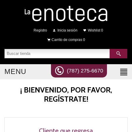
Registro
Inicia sesión
Wishlist
0
Carrito de compras
0
MENU
(787) 275-6670
¡ BIENVENIDO, POR FAVOR,
REGÍSTRATE!
Cliente que regresa