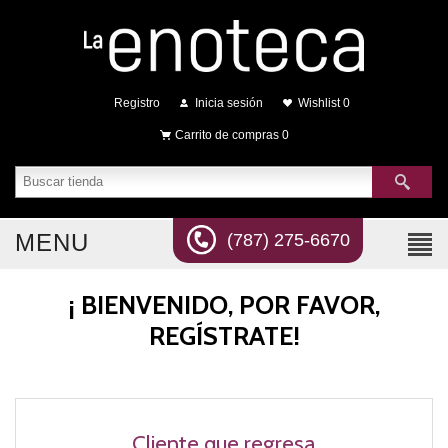
Registro
Inicia sesión
Wishlist
0
Carrito de compras
0
MENU
(787) 275-6670
¡ BIENVENIDO, POR FAVOR,
REGÍSTRATE!
Cliente que regresa