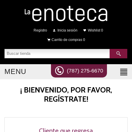
Registro
Inicia sesión
Wishlist
0
Carrito de compras
0
MENU
(787) 275-6670
¡ BIENVENIDO, POR FAVOR,
REGÍSTRATE!
Cliente que regresa