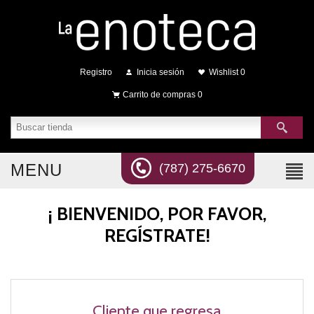
Registro
Inicia sesión
Wishlist
0
Carrito de compras
0
MENU
(787) 275-6670
¡ BIENVENIDO, POR FAVOR,
REGÍSTRATE!
Cliente que regresa