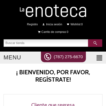
Registro
Inicia sesión
Wishlist
0
Carrito de compras
0
MENU
(787) 275-6670
¡ BIENVENIDO, POR FAVOR,
REGÍSTRATE!
Cliente que regresa