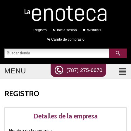
Registro
Inicia sesión
Wishlist
0
Carrito de compras
0
MENU
(787) 275-6670
REGISTRO
Detalles de la empresa
Nombre de la empresa: