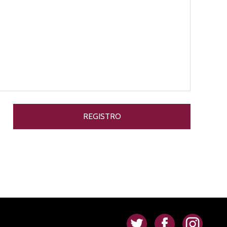
.
.
.