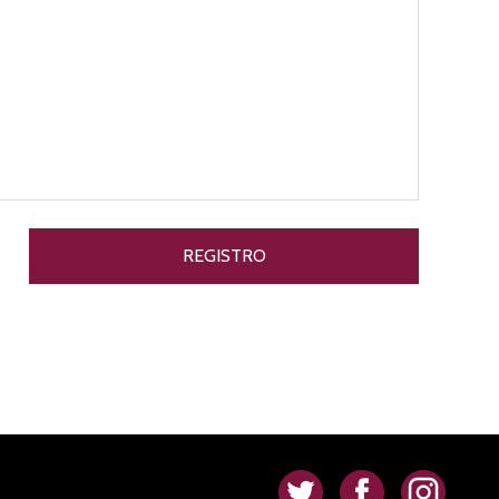
.
.
.