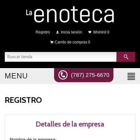
Registro
Inicia sesión
Wishlist
0
Carrito de compras
0
MENU
(787) 275-6670
REGISTRO
Detalles de la empresa
Nombre de la empresa: