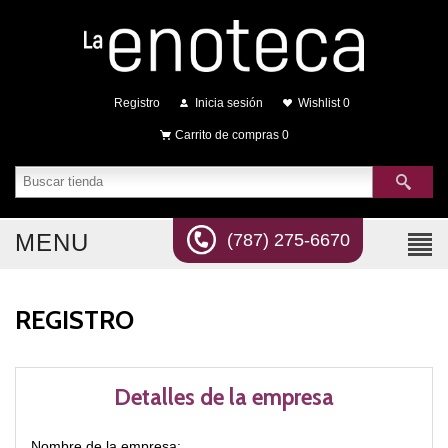
Registro
Inicia sesión
Wishlist
0
Carrito de compras
0
MENU
(787) 275-6670
REGISTRO
Detalles de la empresa
Nombre de la empresa: