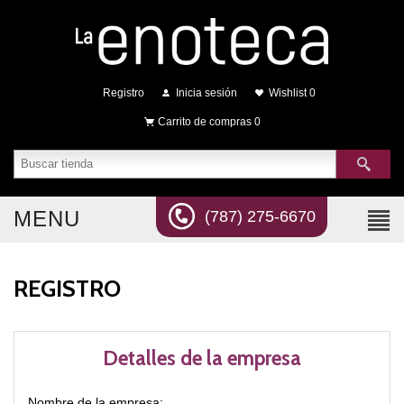
Registro
Inicia sesión
Wishlist
0
Carrito de compras
0
MENU
(787) 275-6670
REGISTRO
Detalles de la empresa
Nombre de la empresa: