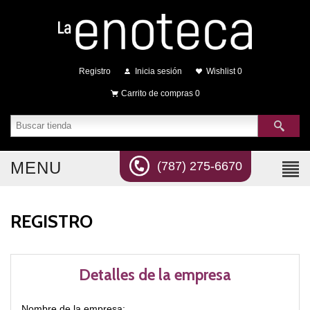
Registro
Inicia sesión
Wishlist
0
Carrito de compras
0
MENU
(787) 275-6670
REGISTRO
Detalles de la empresa
Nombre de la empresa: