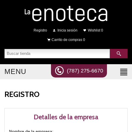
Registro
Inicia sesión
Wishlist
0
Carrito de compras
0
MENU
(787) 275-6670
REGISTRO
Detalles de la empresa
Nombre de la empresa: