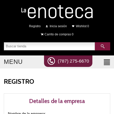
Registro
Inicia sesión
Wishlist
0
Carrito de compras
0
MENU
(787) 275-6670
REGISTRO
Detalles de la empresa
Nombre de la empresa: