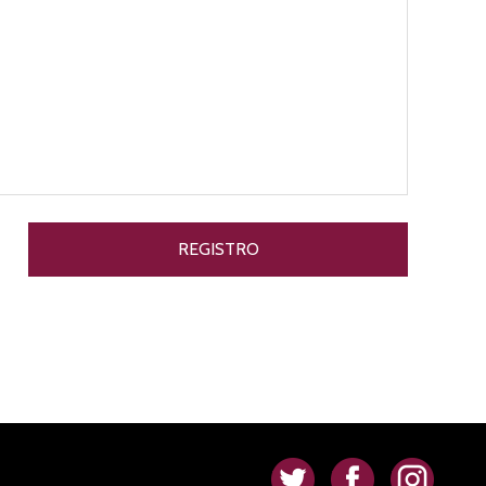
.
.
.