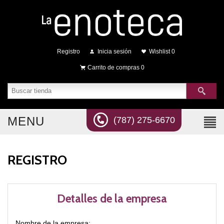
Registro
Inicia sesión
Wishlist
0
Carrito de compras
0
MENU
(787) 275-6670
REGISTRO
Detalles de la empresa
Nombre de la empresa: