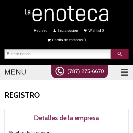
Registro
Inicia sesión
Wishlist
0
Carrito de compras
0
MENU
(787) 275-6670
REGISTRO
Detalles de la empresa
Nombre de la empresa: